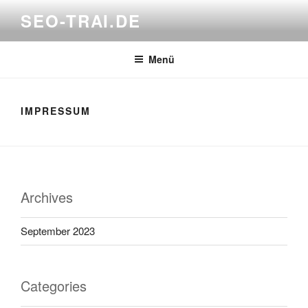
Zum
SEO-TRAI.DE
Inhalt
springen
Menü
IMPRESSUM
Archives
September 2023
Categories